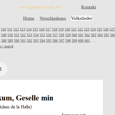
www.gundis-music.de
Kontakt
Home
Verschiedenes
Volkslieder
510
511
512
513
514
515
516
517
518
519
520
521
522
523
524
525
526
527
549
550
551
552
553
554
555
556
557
558
559
560
561
562
563
564
565
56
588
589
590
591
592
593
594
595
596
597
598
599
600
601
. . .
n / search