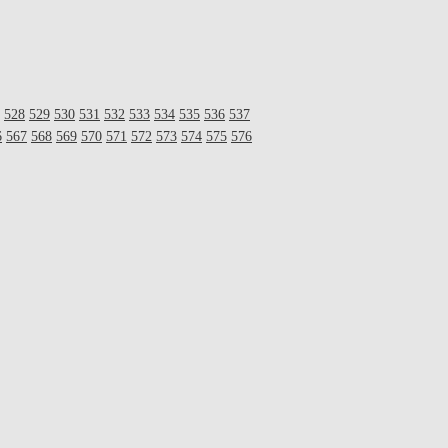
528
529
530
531
532
533
534
535
536
537
6
567
568
569
570
571
572
573
574
575
576