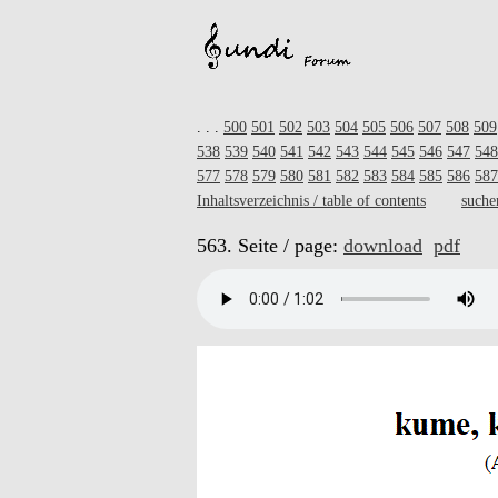
. . .
500
501
502
503
504
505
506
507
508
509
538
539
540
541
542
543
544
545
546
547
548
577
578
579
580
581
582
583
584
585
586
587
Inhaltsverzeichnis / table of contents
suche
563. Seite / page:
download
pdf